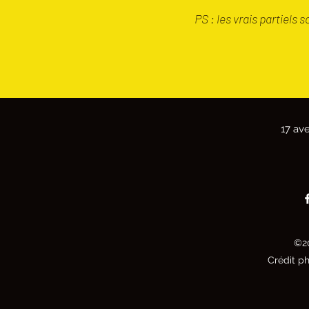
PS : les vrais partiels 
17 av
©20
Crédit p