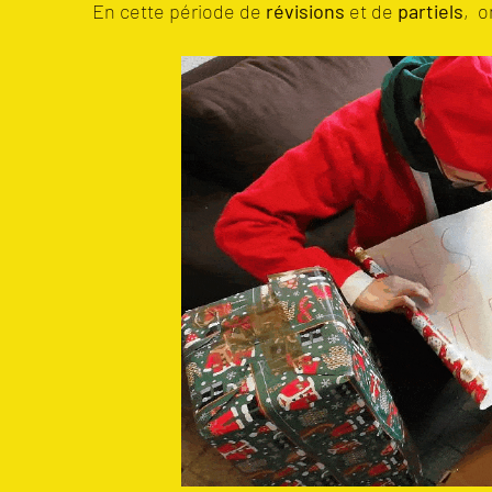
En cette période de
révisions
et de
partiels
, o