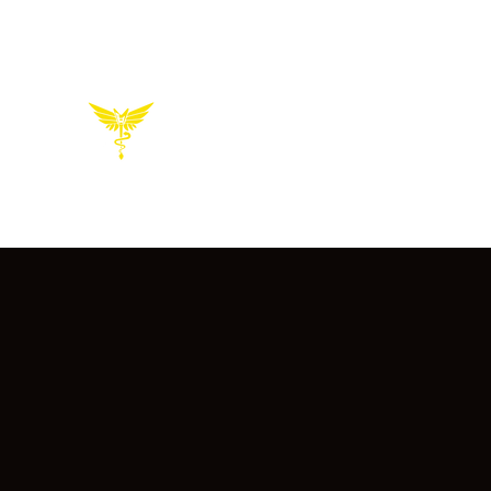
AZTEC ZIC
Association musique de la Faculté de Pha
10 ans de l'association
Accueil
À propos
Burea