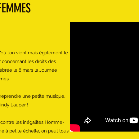
 FEMMES
où l'on vient mais également le
r concernant les droits des
brée le 8 mars la Journée
mmes.
 reprendre une petite musique,
Cindy Lauper !
te contre les inégalités Homme-
 à petite échelle, on peut tous