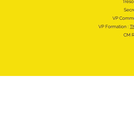
Trésor
Secré
VP Commun
VP Formation :
T
CM R
17 av