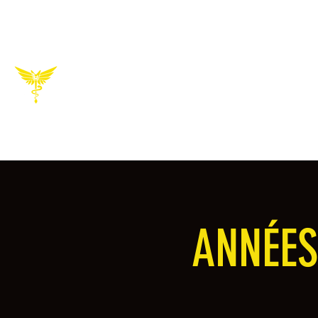
AZTEC ZIC
Association musique de la Faculté de Pharmacie de
10 ans de l'association
Accueil
À propos
Burea
ANNÉES